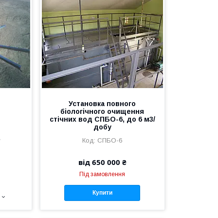
Установка повного
біологічного очищення
стічних вод СПБО-6, до 6 м3/
добу
е
СПБО-6
від 650 000 ₴
Під замовлення
Купити