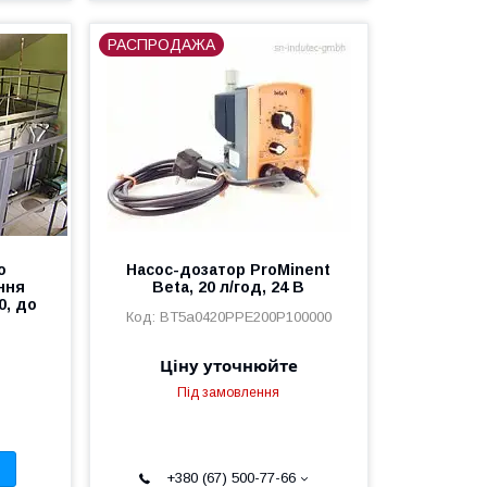
РАСПРОДАЖА
о
Насос-дозатор ProMinent
ння
Beta, 20 л/год, 24 В
0, до
BT5a0420PPE200P100000
Ціну уточнюйте
Під замовлення
+380 (67) 500-77-66