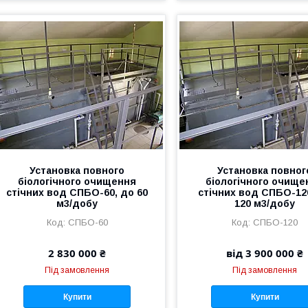
Установка повного
Установка повног
біологічного очищення
біологічного очище
стічних вод СПБО-60, до 60
стічних вод СПБО-12
м3/добу
120 м3/добу
СПБО-60
СПБО-120
2 830 000 ₴
від 3 900 000 ₴
Під замовлення
Під замовлення
Купити
Купити