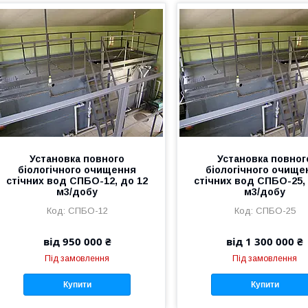
Установка повного
Установка повног
біологічного очищення
біологічного очище
стічних вод СПБО-12, до 12
стічних вод СПБО-25,
м3/добу
м3/добу
СПБО-12
СПБО-25
від 950 000 ₴
від 1 300 000 ₴
Під замовлення
Під замовлення
Купити
Купити