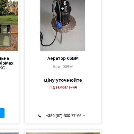
льна
Аератор 06ВМ
BioMax
06BM
КС,
Ціну уточнюйте
Під замовлення
+380 (67) 500-77-66