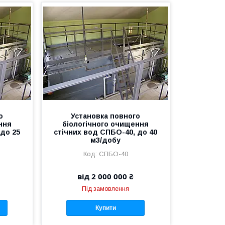
о
Установка повного
ння
біологічного очищення
 до 25
стічних вод СПБО-40, до 40
м3/добу
СПБО-40
від 2 000 000 ₴
Під замовлення
Купити