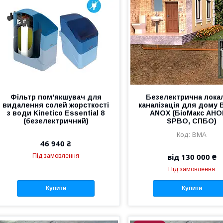
Фільтр пом'якшувач для
Безелектрична лока
видалення солей жорсткості
каналізація для дому 
з води Kinetico Essential 8
ANOX (БіоМакс АНО
(безелектричний)
SPBO, СПБО)
BMA
46 940 ₴
від 130 000 ₴
Під замовлення
Під замовлення
Купити
Купити