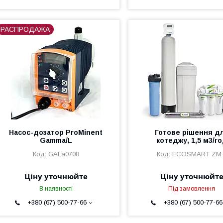
РАСПРОДАЖА
Насос-дозатор ProMinent
Готове рішення д
Gamma/L
котеджу, 1,5 м3/г
GALa0708
ECOSMART ZM 
Ціну уточнюйте
Ціну уточнюйт
В наявності
Під замовлення
+380 (67) 500-77-66
+380 (67) 500-77-66