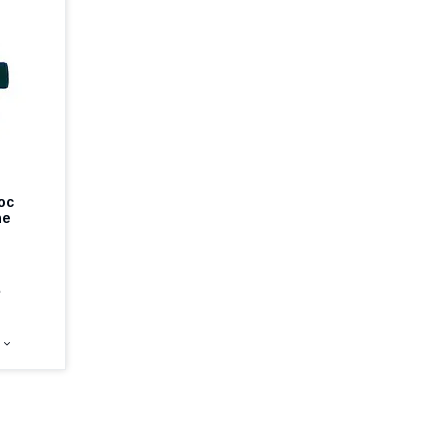
ос
ne
е