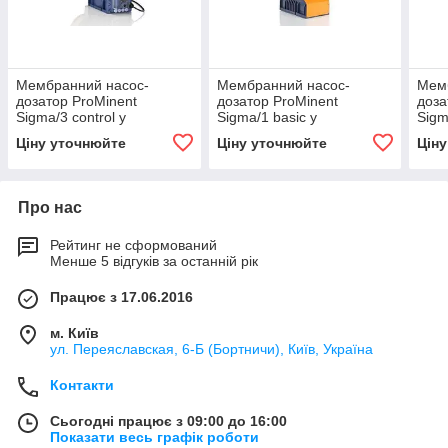
Мембранний насос-
Мембранний насос-
Мем
дозатор ProMinent
дозатор ProMinent
доза
Sigma/3 control у
Sigma/1 basic у
Sigm
гігієнічному виконанні FDA
гігієнічному виконанні FDA
гігі
Ціну уточнюйте
Ціну уточнюйте
Цін
Про нас
Рейтинг не сформований
Менше 5 відгуків за останній рік
Працює з 17.06.2016
м. Київ
ул. Переяславская, 6-Б (Бортничи), Київ, Україна
Контакти
Сьогодні працює з 09:00 до 16:00
Показати весь графік роботи