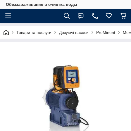
Обеззараживание и очистка воды
Товари та послуги
Дозуючі насоси
ProMinent
Мемб