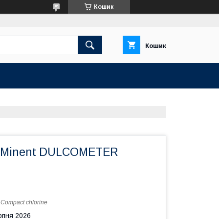
Кошик
Кошик
roMinent DULCOMETER
:
Compact chlorine
рпня 2026