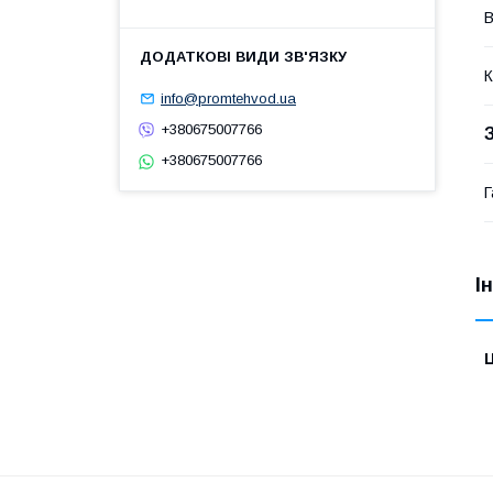
В
К
info@promtehvod.ua
+380675007766
+380675007766
Г
І
Ц