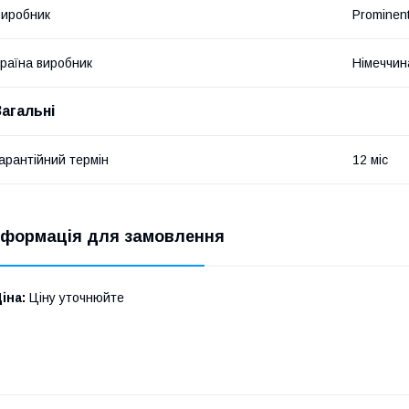
иробник
Prominen
раїна виробник
Німеччин
Загальні
арантійний термін
12 міс
нформація для замовлення
іна:
Ціну уточнюйте