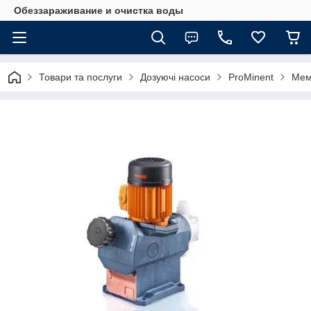
Обеззараживание и очистка воды
Товари та послуги
Дозуючі насоси
ProMinent
Мем