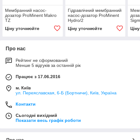
Мембранний насос-
Гідравлічний мембранний
Мем
дозатор ProMinent Makro
насос-дозатор ProMinent
доза
TZ
Hydro/2
Sigm
гігі
Ціну уточнюйте
Ціну уточнюйте
Цін
Про нас
Рейтинг не сформований
Менше 5 відгуків за останній рік
Працює з 17.06.2016
м. Київ
ул. Переяславская, 6-Б (Бортничи), Київ, Україна
Контакти
Сьогодні вихідний
Показати весь графік роботи
Про нас