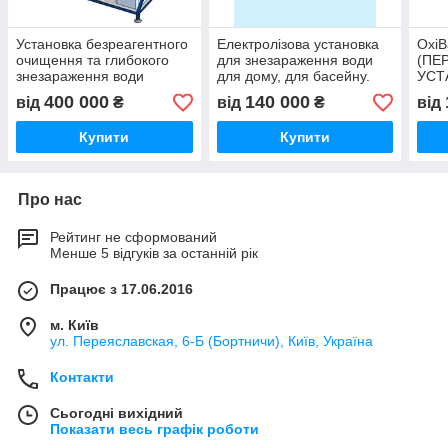
Установка безреагентного
Електролізова установка
Oxi
очищення та глибокого
для знезараження води
(ПЕ
знезараження води
для дому, для басейну.
УСТ
OxiFeM
Хлоргенератор. Іонізатор
ВИР
400 000
140 000
від
₴
від
₴
від
ГІП
Купити
Купити
Про нас
Рейтинг не сформований
Менше 5 відгуків за останній рік
Працює з 17.06.2016
м. Київ
ул. Переяславская, 6-Б (Бортничи), Київ, Україна
Контакти
Сьогодні вихідний
Показати весь графік роботи