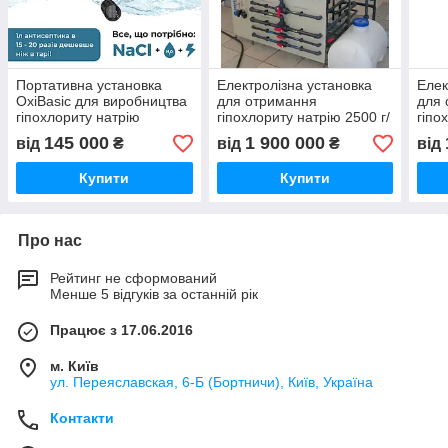
Портативна установка
Електролізна установка
Елек
OxiBasic для виробництва
для отримання
для
гіпохлориту натрію
гіпохлориту натрію 2500 г/
гіпо
год
год
145 000
1 900 000
від
₴
від
₴
від
Купити
Купити
Про нас
Рейтинг не сформований
Менше 5 відгуків за останній рік
Працює з 17.06.2016
м. Київ
ул. Переяславская, 6-Б (Бортничи), Київ, Україна
Контакти