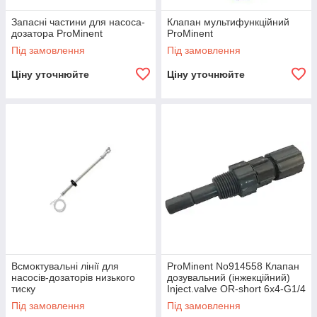
Запасні частини для насоса-
Клапан мультифункційний
дозатора ProMinent
ProMinent
Під замовлення
Під замовлення
Ціну уточнюйте
Ціну уточнюйте
Всмоктувальні лінії для
ProMinent No914558 Клапан
насосів-дозаторів низького
дозувальний (інжекційний)
тиску
Inject.valve OR-short 6x4-G1/4
PCB
Під замовлення
Під замовлення