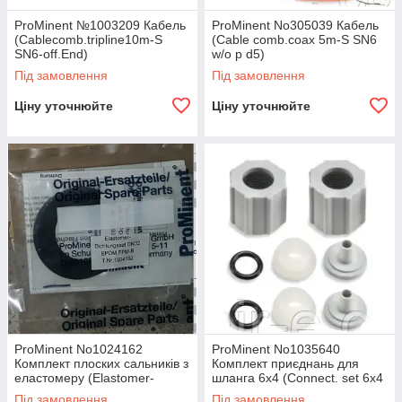
ProMinent №1003209 Кабель
ProMinent No305039 Кабель
(Cablecomb.tripline10m-S
(Cable comb.coax 5m-S SN6
SN6-off.End)
w/o p d5)
Під замовлення
Під замовлення
Ціну уточнюйте
Ціну уточнюйте
ProMinent No1024162
ProMinent No1035640
Комплект плоских сальників з
Комплект приєднань для
еластомеру (Elastomer-
шланга 6х4 (Connect. set 6x4
gasket-set DN32 EPDM, FPM-
Mg PVT)
Під замовлення
Під замовлення