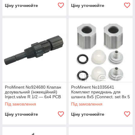
Ціну уточнюйте
Ціну уточнюйте
ProMinent No924680 Клапан
ProMinent No1035641
дозувальний (інжекційний)
Комплект приєднань для
Inject.valve R 1/2 — 6x4 PCB
шланга 8х5 (Connect. set 8x 5
Mg PVT)
Під замовлення
Під замовлення
Ціну уточнюйте
Ціну уточнюйте