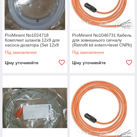
ProMinent No1024718
ProMinent No1046731 Кабель
Комплект шлангів 12х9 для
для зовнішнього сигналу
насоса-дозатора (Set 12x9
(Retrofit kit extern+level CNPb)
PVT)
Під замовлення
Під замовлення
Ціну уточнюйте
Ціну уточнюйте