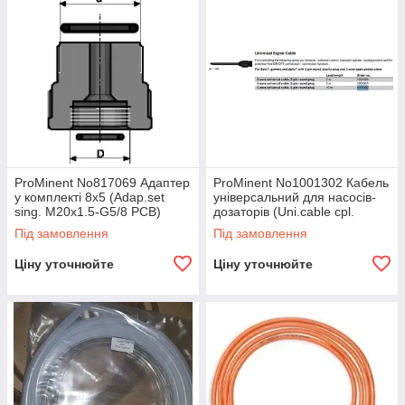
ProMinent No817069 Адаптер
ProMinent No1001302 Кабель
у комплекті 8х5 (Adap.set
універсальний для насосів-
sing. M20x1.5-G5/8 PCB)
дозаторів (Uni.cable cpl.
5ph./anal./RS orange10m)
Під замовлення
Під замовлення
Ціну уточнюйте
Ціну уточнюйте