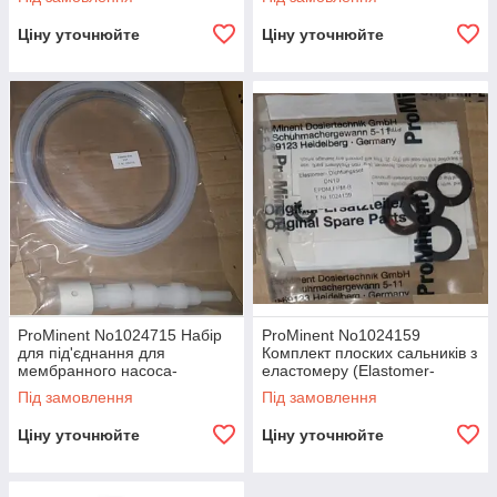
B)
Ціну уточнюйте
Ціну уточнюйте
ProMinent No1024715 Набір
ProMinent No1024159
для під'єднання для
Комплект плоских сальників з
мембранного насоса-
еластомеру (Elastomer-
дозатора (Set 6x4 neutral
gasket-set DN10 EPDM, FPM-
Під замовлення
Під замовлення
PVT)
B)
Ціну уточнюйте
Ціну уточнюйте