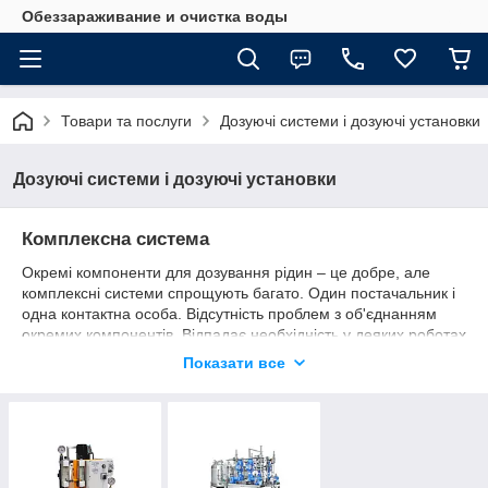
Обеззараживание и очистка воды
Товари та послуги
Дозуючі системи і дозуючі установки
Дозуючі системи і дозуючі установки
Комплексна система
Окремі компоненти для дозування рідин – це добре, але
комплексні системи спрощують багато. Один постачальник і
одна контактна особа. Відсутність проблем з об'єднанням
окремих компонентів. Відпадає необхідність у деяких роботах
по монтажу. За бажанням замовника система поставляється
Показати все
в змонтованому і готовому до експлуатації вигляді,
залишається тільки підключити її до гідравлічної і електричної
системи.