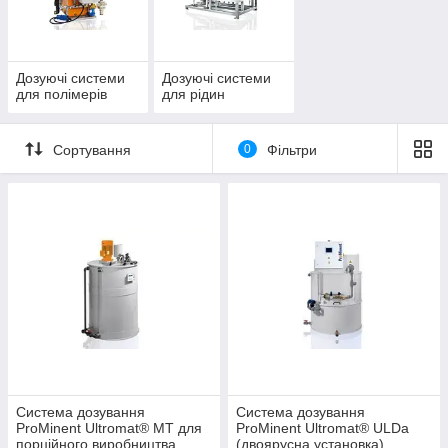
Дозуючі системи
Дозуючі системи
для полімерів
для рідин
Сортування
0
Фільтри
Система дозування
Система дозування
ProMinent Ultromat® MT для
ProMinent Ultromat® ULDa
порційного виробництва
(двоярусна установка)